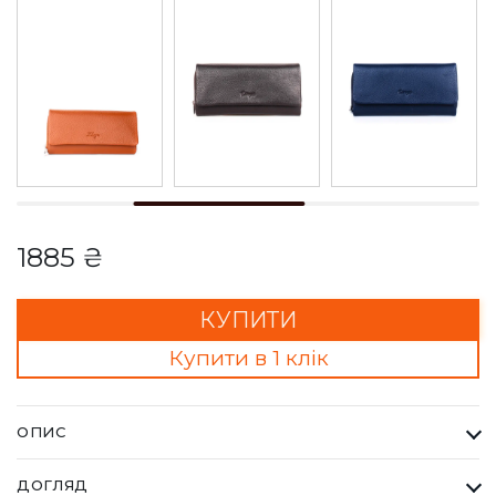
1885 ₴
КУПИТИ
Купити в 1 клік
ОПИС
Гаманець Жіночий Karya темно зелений. Одна з найбільших
ДОГЛЯД
фабрик Туреччини KARYA, вироби даного бренду завжди