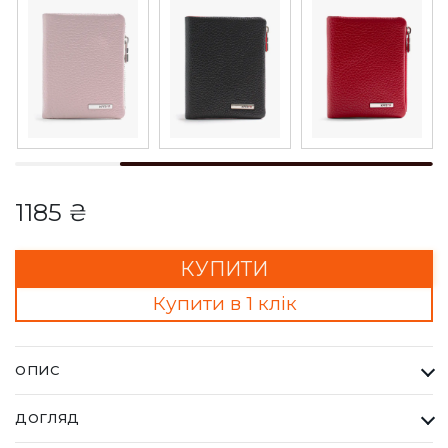
1185 ₴
КУПИТИ
Купити в 1 клік
ОПИС
Гаманець Жіночий Karya м'ятний. Одна з найбільших фабрик
ДОГЛЯД
Туреччини KARYA, вироби даного бренду завжди восокої