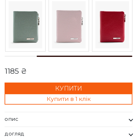
1185 ₴
КУПИТИ
Купити в 1 клік
ОПИС
Гаманець Жіночий Karya чорний з червоним. Одна з
ДОГЛЯД
найбільших фабрик Туреччини KARYA, вироби даного бренду