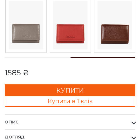
1585 ₴
КУПИТИ
Купити в 1 клік
ОПИС
Гаманець Жіночий Bella Bertucci м'ятний. Кожна сумка Bella
ДОГЛЯД
Bertucci — це втілення справжньої італійської естетики та