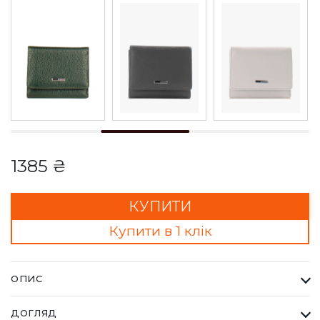
1385 ₴
КУПИТИ
Купити в 1 клік
ОПИС
Гаманець Жіночий Karya чорний з червоним. Одна з
ДОГЛЯД
найбільших фабрик Туреччини KARYA, вироби даного бренду