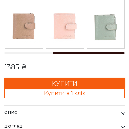
1385 ₴
КУПИТИ
Купити в 1 клік
ОПИС
Гаманець Жіночий Bella Bertucci лавандовий. Кожна сумка
ДОГЛЯД
Bella Bertucci — це втілення справжньої італійської естетики