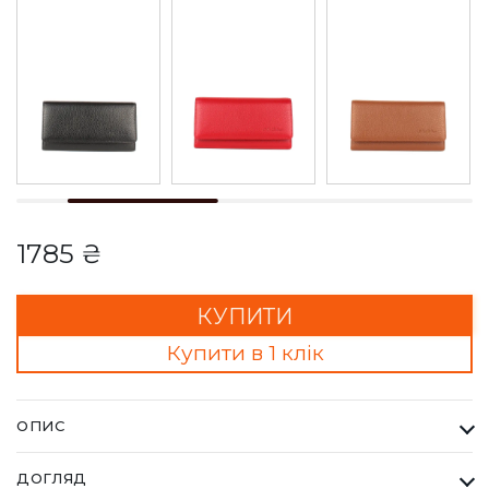
1785 ₴
КУПИТИ
Купити в 1 клік
ОПИС
Гаманець Жіночий Bella Bertucci червоний. Кожна сумка
ДОГЛЯД
Bella Bertucci — це втілення справжньої італійської естетики