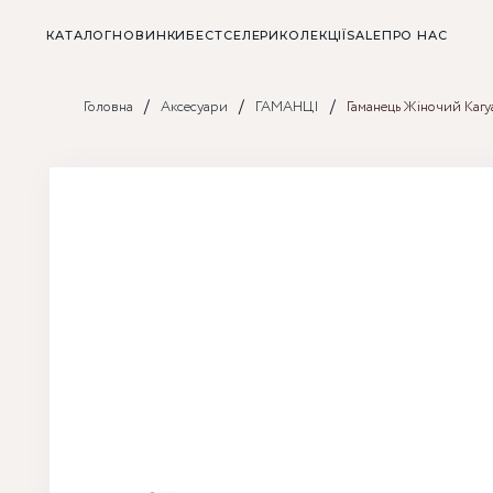
КАТАЛОГ
НОВИНКИ
БЕСТСЕЛЕРИ
КОЛЕКЦІЇ
SALE
ПРО НАС
/
/
/
Головна
Аксесуари
ГАМАНЦІ
Гаманець Жіночий Kar