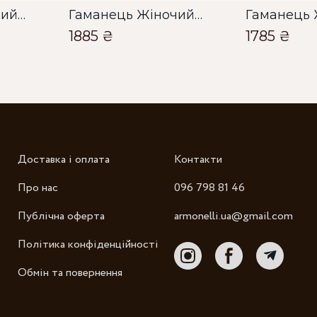
Гаманець Жіночий Bella Bertucci червоний
Гаманець Жіночий Bella Bertucci червоний
1885 ₴
1785 ₴
Зб
Доставка і оплата
Контакти
Про нас
096 798 81 46
Публічна оферта
armonelli.ua@gmail.com
Політика конфіденційності
Обмін та повернення