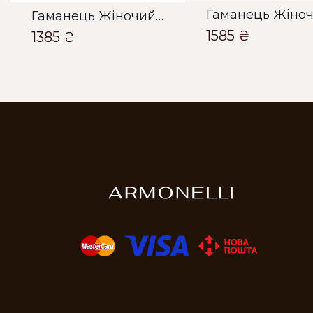
Гаманець Жіночий Bella Bertucci червоний
1585 ₴
1385 ₴