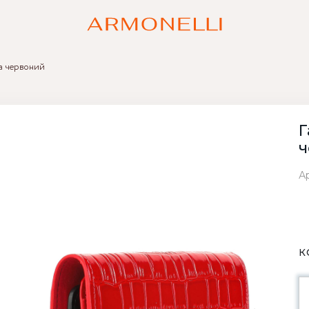
ya червоний
Г
ч
А
К