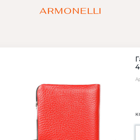
Г
4
Ар
К