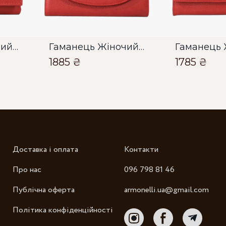
Гаманець Жіночий Bella Bertucci червоний
Гаманець Жіночий Bella Bertucci червоний
1885 ₴
1785 ₴
Зб
Доставка і оплата
Контакти
Про нас
096 798 81 46
Публічна оферта
armonelli.ua@gmail.com
Політика конфіденційності