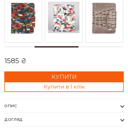
1585 ₴
КУПИТИ
Купити в 1 клік
ОПИС
Гаманець Жіночий Desisan білий. Desisan - бренд купуючи
ДОГЛЯД
який ви завжди отримуєте найвищу якість за доступну ціну.