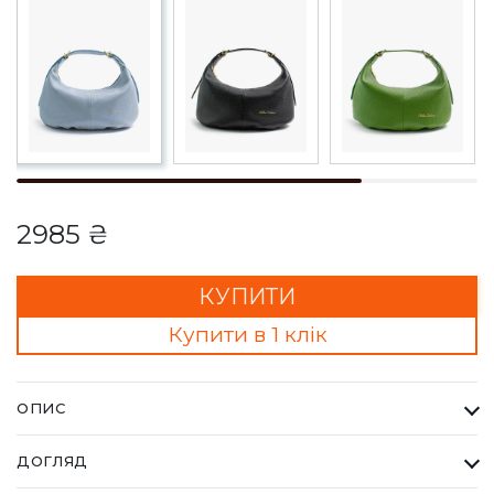
2985 ₴
КУПИТИ
Купити в 1 клік
ОПИС
Сумка MILA блакитна. Кожна сумка Bella Bertucci — це
ДОГЛЯД
втілення справжньої італійської естетики та бездоганної