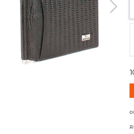
1
О
За
Д
- 