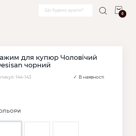
0
ажим для купюр Чоловічий
esisan чорний
тикул: 144-143
В наявності
ОЛЬОРИ