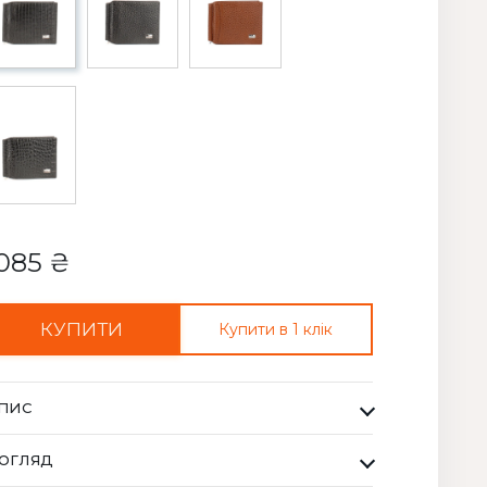
085 ₴
КУПИТИ
Купити в 1 клік
ПИС
жим для купюр Чоловічий Desisan чорний . Desisan
ОГЛЯД
бренд купуючи який ви завжди отримуєте найвищу