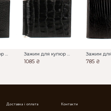
О
О
Зажим для купюр Чоловічий Bella Bertucci чорний
Зажим для купюр Чоловічий Bella Bertucci чорний
1085 ₴
785 ₴
Зб
Доставка і оплата
Контакти