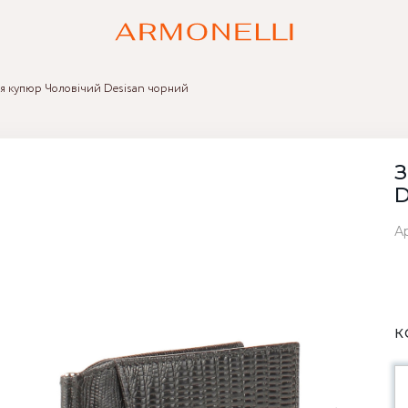
я купюр Чоловічий Desisan чорний
З
D
Ар
К