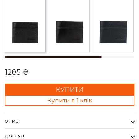
1285 ₴
КУПИТИ
Купити в 1 клік
ОПИС
Гаманець Чоловічий Bella Bertucci чорний. Кожна сумка Bella
ДОГЛЯД
Bertucci — це втілення справжньої італійської естетики та