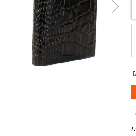
1
О
Га
Д
су