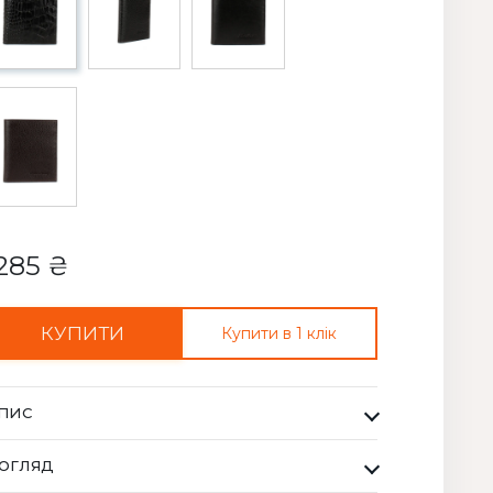
285 ₴
КУПИТИ
Купити в 1 клік
ПИС
манець Чоловічий Bella Bertucci чорний. Кожна
ОГЛЯД
мка Bella Bertucci — це втілення справжньої