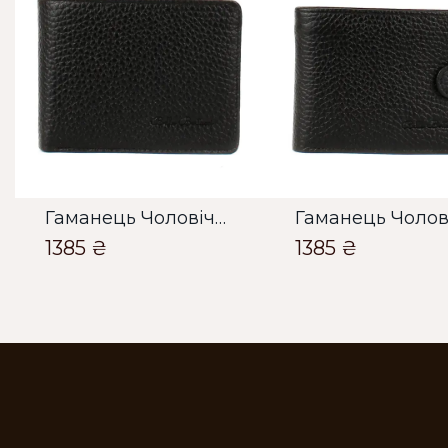
Гаманець Чоловічий Bella Bertucci чорний
1385 ₴
1385 ₴