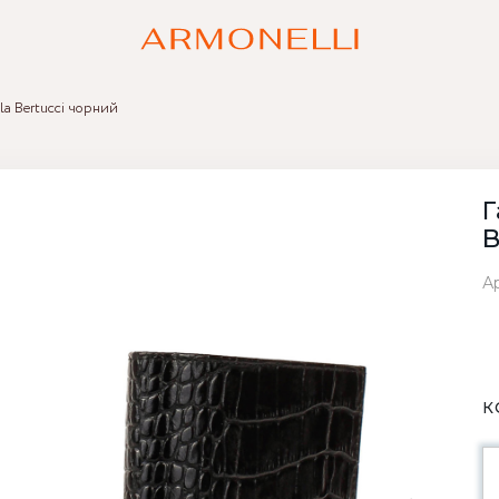
la Bertucci чорний
Г
B
Ар
К