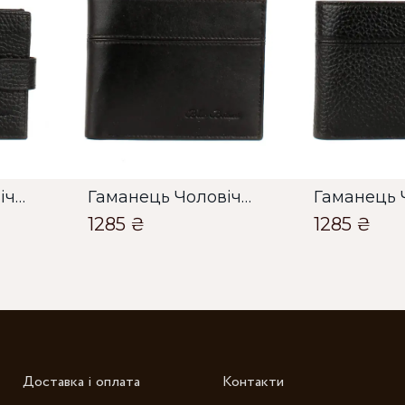
О
О
Гаманець Чоловічий Bella Bertucci чорний
Гаманець Чоловічий Bella Bertucci чорний
1285 ₴
1285 ₴
Зб
Доставка і оплата
Контакти