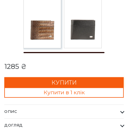
1285 ₴
КУПИТИ
Купити в 1 клік
ОПИС
Гаманець Чоловічий Desisan коричневий. Desisan - бренд
ДОГЛЯД
купуючи який ви завжди отримуєте найвищу якість за