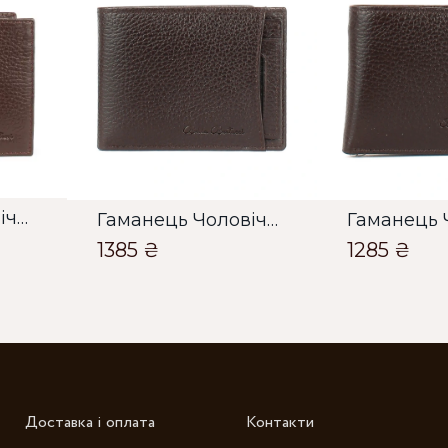
О
О
Гаманець Чоловічий Bella Bertucci коричневий
Гаманець Чоловічий Bella Bertucci коричневий
1385 ₴
1285 ₴
Зб
Доставка і оплата
Контакти