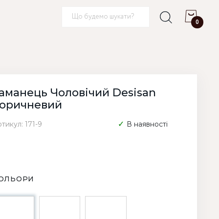
0
аманець Чоловічий Desisan
оричневий
тикул: 171-9
В наявності
ОЛЬОРИ