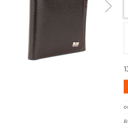
1
О
Га
Д
б