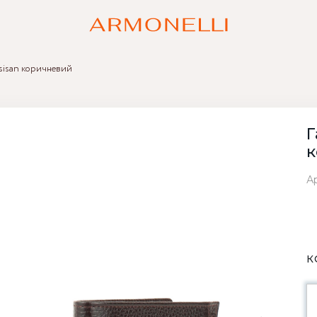
sisan коричневий
Г
к
Ар
К