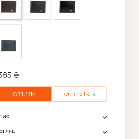
385 ₴
КУПИТИ
Купити в 1 клік
ПИС
манець Чоловічий Desisan коричневий. Desisan -
ОГЛЯД
ренд купуючи який ви завжди отримуєте найвищу