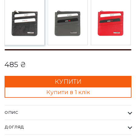
485 ₴
КУПИТИ
Купити в 1 клік
ОПИС
Кардхолдер Karya 0019-03 чорний. Одна з найбільших
ДОГЛЯД
фабрик Туреччини KARYA, вироби даного бренду завжди