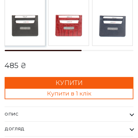
485 ₴
КУПИТИ
Купити в 1 клік
ОПИС
Кардхолдер Karya чорний. Одна з найбільших фабрик
ДОГЛЯД
Туреччини KARYA, вироби даного бренду завжди восокої