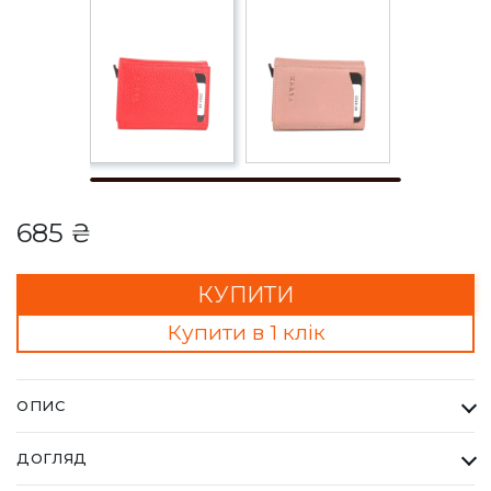
685 ₴
КУПИТИ
Купити в 1 клік
ОПИС
Кардхолдер Karya червоний. Одна з найбільших фабрик
ДОГЛЯД
Туреччини KARYA, вироби даного бренду завжди восокої