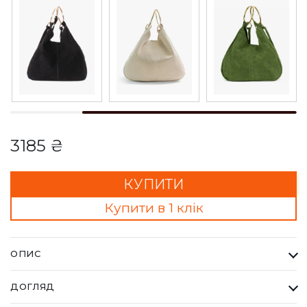
3185 ₴
КУПИТИ
Купити в 1 клік
ОПИС
Сумка URSULA коричнева. Кожна сумка Bella Bertucci — це
ДОГЛЯД
втілення справжньої італійської естетики та бездоганної