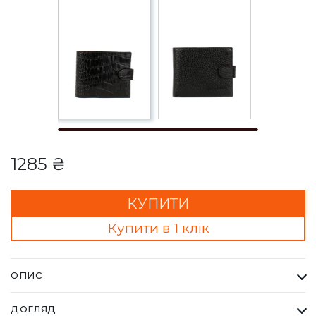
1285 ₴
КУПИТИ
Купити в 1 клік
ОПИС
Гаманець Чоловічий Bella Bertucci чорний. Кожна сумка Bella
ДОГЛЯД
Bertucci — це втілення справжньої італійської естетики та