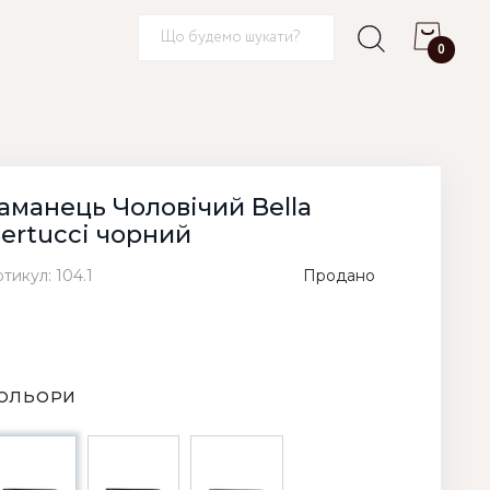
0
аманець Чоловічий Bella
ertucci чорний
тикул: 104.1
Продано
ОЛЬОРИ