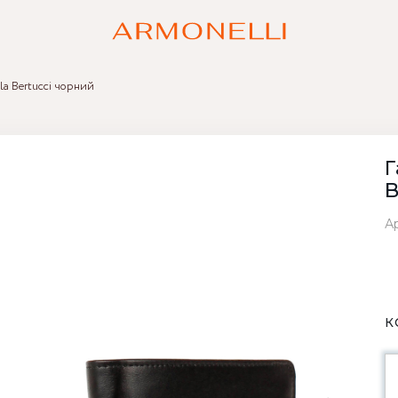
la Bertucci чорний
Г
B
Ар
К