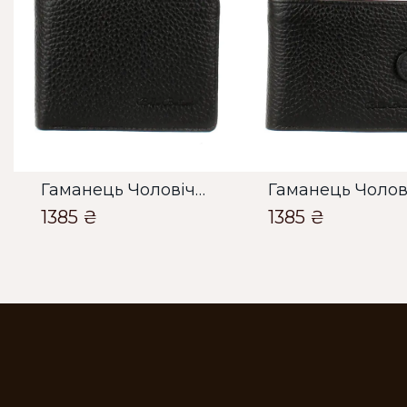
Гаманець Чоловічий Bella Bertucci чорний
1385 ₴
1385 ₴