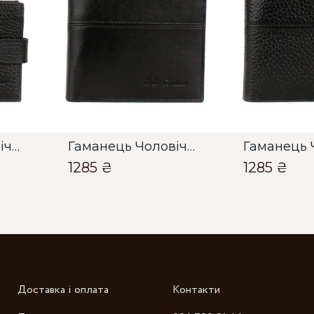
О
О
Гаманець Чоловічий Bella Bertucci чорний
Гаманець Чоловічий Bella Bertucci чорний
1285 ₴
1285 ₴
Зб
Доставка і оплата
Контакти