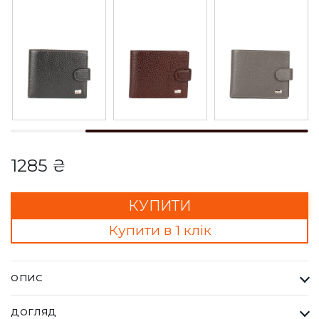
1285 ₴
КУПИТИ
Купити в 1 клік
ОПИС
Гаманець Чоловічий Desisan чорний з червоним. Desisan -
ДОГЛЯД
бренд купуючи який ви завжди отримуєте найвищу якість за