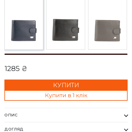
1285 ₴
КУПИТИ
Купити в 1 клік
ОПИС
Гаманець Чоловічий Desisan темно синій. Desisan - бренд
ДОГЛЯД
купуючи який ви завжди отримуєте найвищу якість за