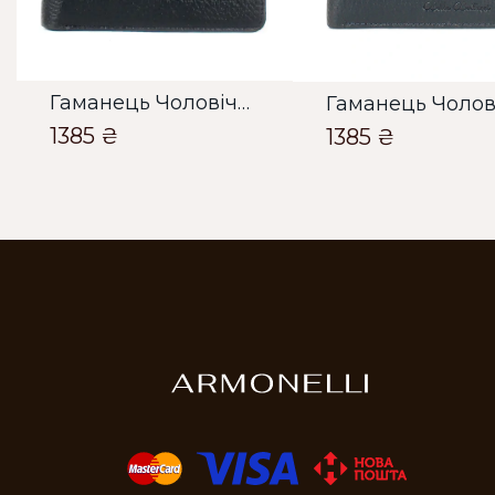
Гаманець Чоловічий Bella Bertucci темно синній
1385 ₴
1385 ₴