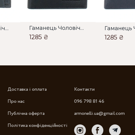
Гаманець Чоловічий Bella Bertucci темно синій
Гаманець Чоловічий Bella Bertucci 171-315 темно синій
1285 ₴
1285 ₴
Зб
Доставка і оплата
Контакти
Про нас
096 798 81 46
Публічна оферта
armonelli.ua@gmail.com
Політика конфіденційності