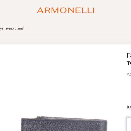
ya темно синій
Г
т
А
К