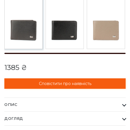
1385 ₴
Сповістити про наявність
ОПИС
Гаманець Чоловічий Desisan чорний. Desisan - бренд купуючи
ДОГЛЯД
який ви завжди отримуєте найвищу якість за доступну ціну.
Захист перед використанням: