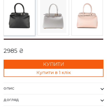
2985 ₴
КУПИТИ
Купити в 1 клік
ОПИС
Сумка ARIANNA чорна. Кожна сумка Bella Bertucci — це
ДОГЛЯД
втілення справжньої італійської естетики та бездоганної