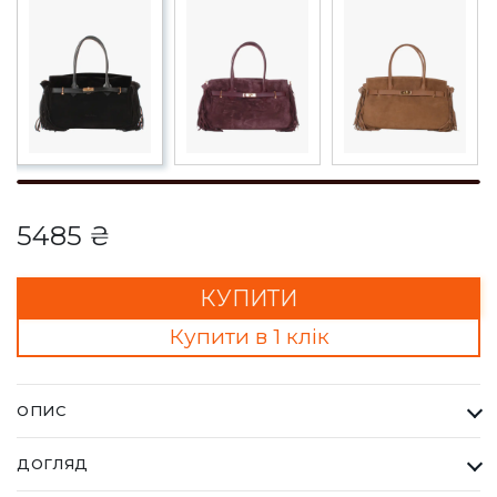
5485 ₴
КУПИТИ
Купити в 1 клік
ОПИС
Сумка MARCELLA чорна. Кожна сумка Bella Bertucci — це
ДОГЛЯД
втілення справжньої італійської естетики та бездоганної