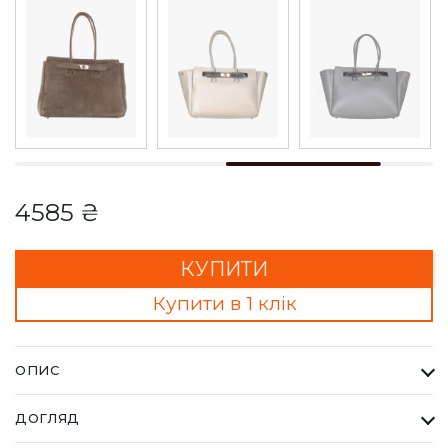
4585 ₴
КУПИТИ
Купити в 1 клік
ОПИС
Сумка LEXIE чорна. Кожна сумка Bella Bertucci — це втілення
ДОГЛЯД
справжньої італійської естетики та бездоганної