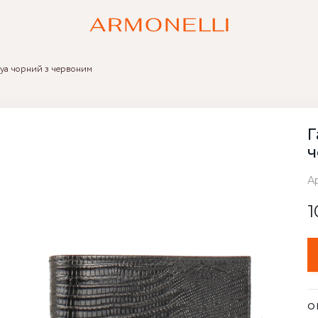
rya чорний з червоним
Г
ч
А
1
О