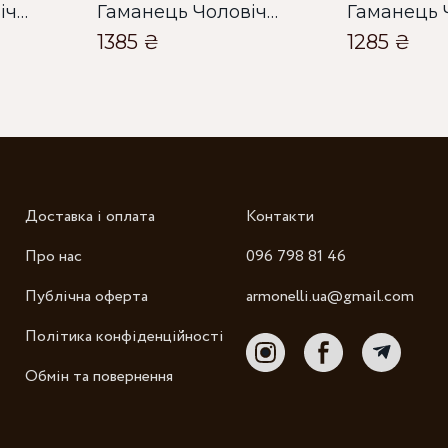
Гаманець Чоловічий Bella Bertucci чорний
Гаманець Чоловічий Bella Bertucci чорний
1385 ₴
1285 ₴
Доставка і оплата
Контакти
Про нас
096 798 81 46
Публічна оферта
armonelli.ua@gmail.com
Політика конфіденційності
Обмін та повернення