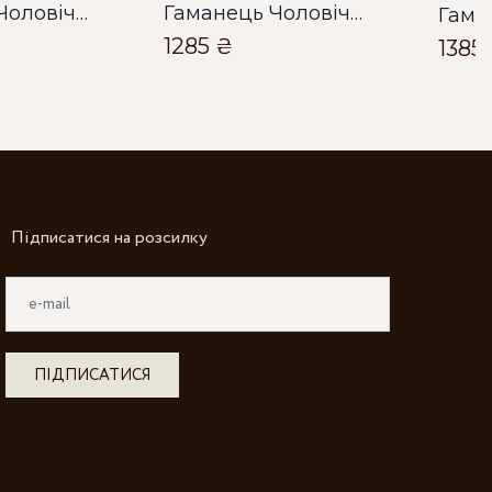
Гаманець Чоловічий Bella Bertucci чорний
Гаманець Чоловічий Bella Bertucci чорний
1285 ₴
1385
Підписатися на розсилку
ПІДПИСАТИСЯ