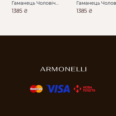
Гаманець Чоловічий Bella Bertucci чорний
1385 ₴
1385 ₴