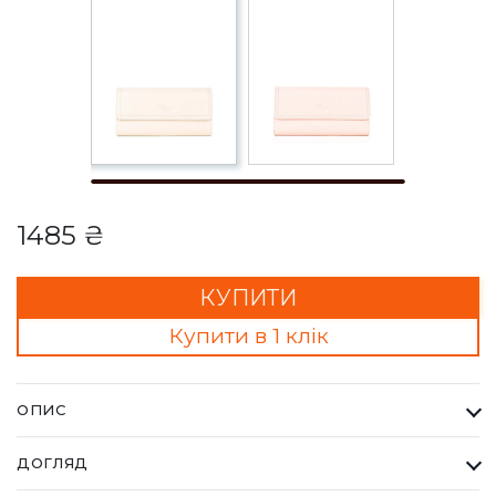
1485 ₴
КУПИТИ
Купити в 1 клік
ОПИС
Гаманець Жіночий Karya бежевий. Одна з найбільших фабрик
ДОГЛЯД
Туреччини KARYA, вироби даного бренду завжди восокої