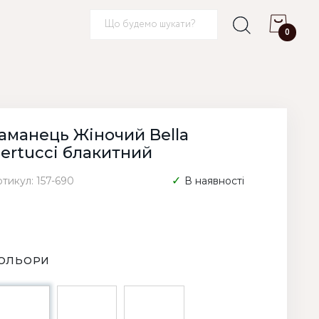
0
аманець Жіночий Bella
ertucci блакитний
тикул: 157-690
В наявності
ОЛЬОРИ