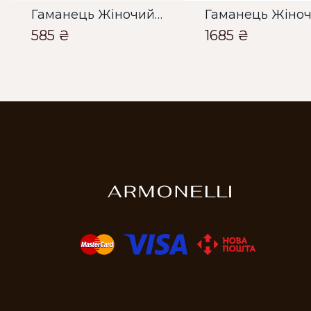
Гаманець Жіночий Bella Bertucci блакитний
585 ₴
1685 ₴