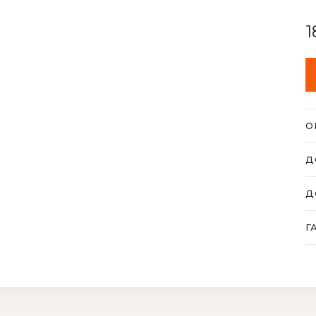
1
О
Га
Д
су
іт
З
Д
Ми
ви
До
Г
до