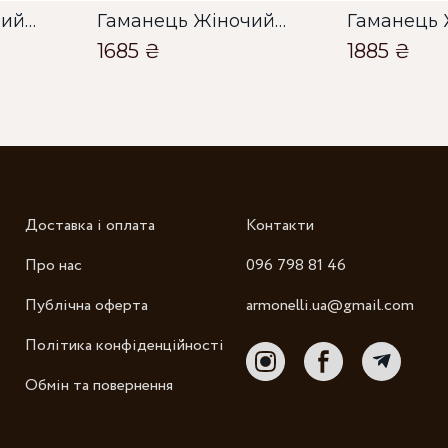
Гаманець Жіночий Karya блакитний
Гаманець Жіночий Karya блакитний
1685 ₴
1885 ₴
Зб
Доставка і оплата
Контакти
Про нас
096 798 81 46
Публічна оферта
armonelli.ua@gmail.com
Політика конфіденційності
Обмін та повернення