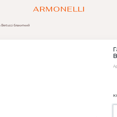
 Bertucci блакитний
Г
B
Ар
К