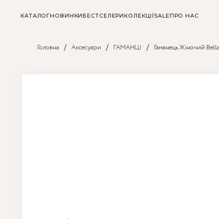
КАТАЛОГ
НОВИНКИ
БЕСТСЕЛЕРИ
КОЛЕКЦІЇ
SALE
ПРО НАС
/
/
/
Головна
Аксесуари
ГАМАНЦІ
Гаманець Жіночий Bella