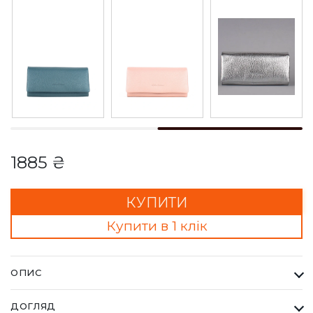
1885 ₴
КУПИТИ
Купити в 1 клік
ОПИС
Гаманець Жіночий Bella Bertucci рудий. Кожна сумка Bella
ДОГЛЯД
Bertucci — це втілення справжньої італійської естетики та