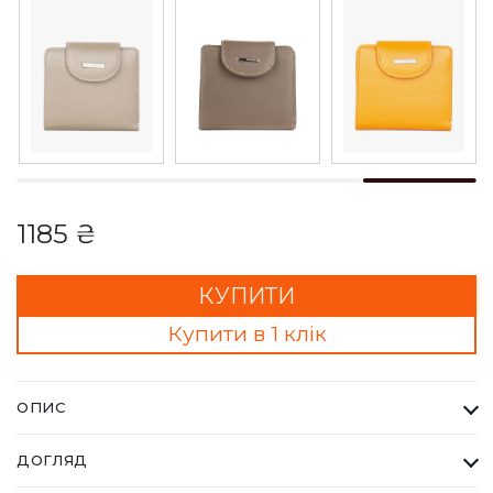
1185 ₴
КУПИТИ
Купити в 1 клік
ОПИС
Гаманець Жіночий Karya рудий. Одна з найбільших фабрик
ДОГЛЯД
Туреччини KARYA, вироби даного бренду завжди восокої