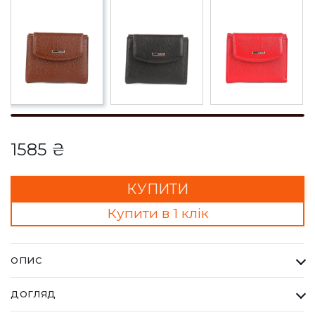
1585 ₴
КУПИТИ
Купити в 1 клік
ОПИС
Гаманець Жіночий Karya рудий. Одна з найбільших фабрик
ДОГЛЯД
Туреччини KARYA, вироби даного бренду завжди восокої