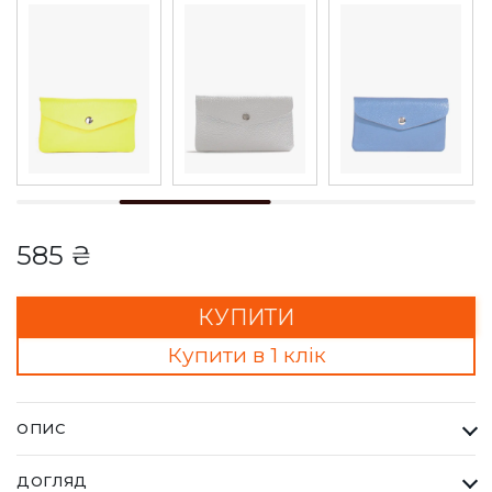
585 ₴
КУПИТИ
Купити в 1 клік
ОПИС
Гаманець Жіночий Bella Bertucci срібний. Кожна сумка Bella
ДОГЛЯД
Bertucci — це втілення справжньої італійської естетики та