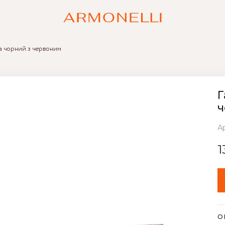
ya чорний з червоним
Г
ч
А
1
О