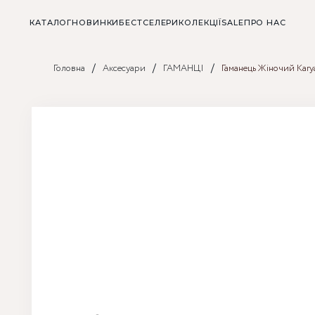
КАТАЛОГ
НОВИНКИ
БЕСТСЕЛЕРИ
КОЛЕКЦІЇ
SALE
ПРО НАС
/
/
/
Головна
Аксесуари
ГАМАНЦІ
Гаманець Жіночий Kar