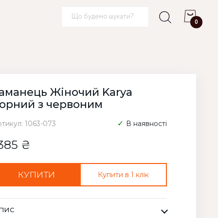
0
аманець Жіночий Karya
орний з червоним
ртикул: 1063-073
В наявності
385 ₴
КУПИТИ
Купити в 1 клік
ПИС