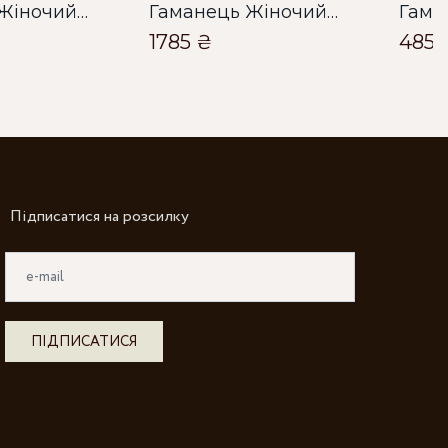
Гаманець Жіночий Bella Bertucci чорний
Гаманець Жіночий Bella Bertucci чорний
1785 ₴
485 
Підписатися на розсилку
ПІДПИСАТИСЯ