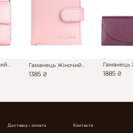
О
О
Гаманець Жіночий Bella Bertucci лавандовий
Гаманець Жіночий Bella Bertucci лавандовий
1885 ₴
1385 ₴
Зб
Доставка і оплата
Контакти