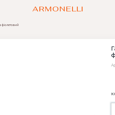
a фіолетовий
Г
ф
Ар
К