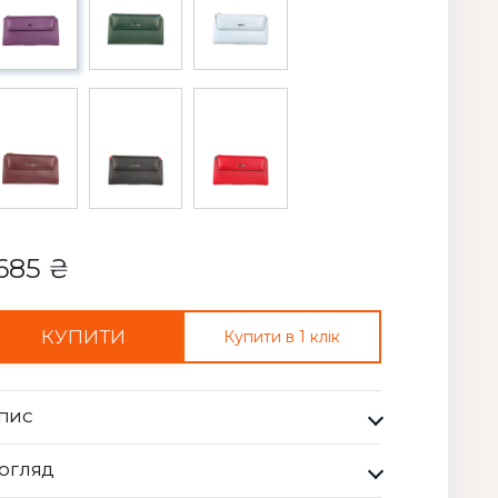
685 ₴
КУПИТИ
Купити в 1 клік
ПИС
манець Жіночий Karya фіолетовий. Одна з
ОГЛЯД
айбільших фабрик Туреччини KARYA, вироби