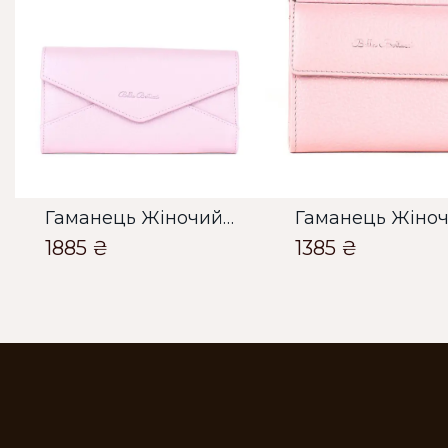
Гаманець Жіночий Bella Bertucci лавандовий
1885 ₴
1385 ₴