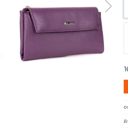
1
О
Га
Д
н