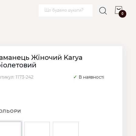
0
аманець Жіночий Karya
іолетовий
тикул: 1173-242
В наявності
ОЛЬОРИ