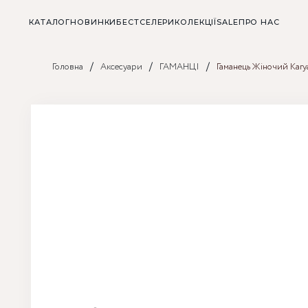
КАТАЛОГ
НОВИНКИ
БЕСТСЕЛЕРИ
КОЛЕКЦІЇ
SALE
ПРО НАС
/
/
/
Головна
Аксесуари
ГАМАНЦІ
Гаманець Жіночий Kary