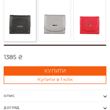
1385 ₴
КУПИТИ
Купити в 1 клік
ОПИС
Гаманець Жіночий Karya чорний з червоним. Одна з
ДОГЛЯД
найбільших фабрик Туреччини KARYA, вироби даного бренду