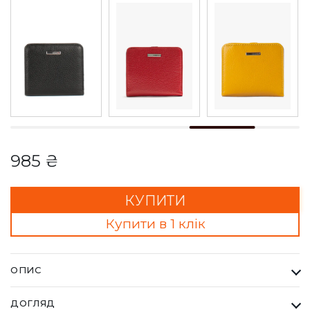
985 ₴
КУПИТИ
Купити в 1 клік
ОПИС
Гаманець Жіночий Karya темно синій з блакитним. Одна з
ДОГЛЯД
найбільших фабрик Туреччини KARYA, вироби даного бренду