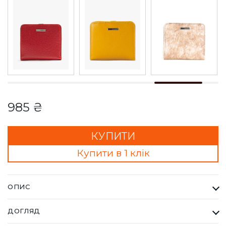
985 ₴
КУПИТИ
Купити в 1 клік
ОПИС
Гаманець Жіночий Karya зелений. Одна з найбільших фабрик
ДОГЛЯД
Туреччини KARYA, вироби даного бренду завжди восокої