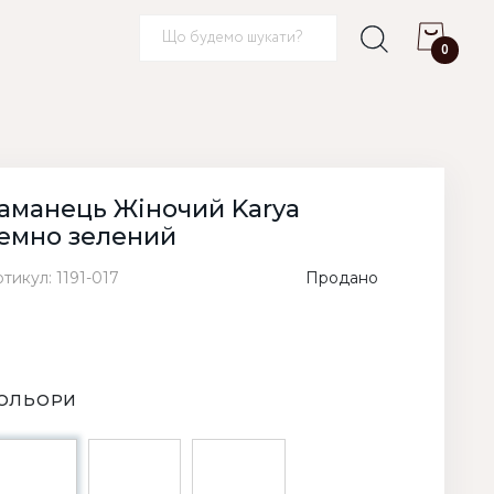
0
аманець Жіночий Karya
емно зелений
тикул: 1191-017
Продано
ОЛЬОРИ