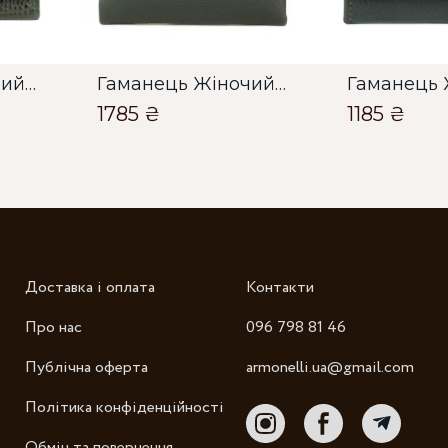
Гаманець Жіночий Bella Bertucci темно зелений
Гаманець Жіночий Karya темно зелений
1785 ₴
1185 ₴
Зб
Доставка і оплата
Контакти
Про нас
096 798 81 46
Публічна оферта
armonelli.ua@gmail.com
Політика конфіденційності
Обмін та повернення