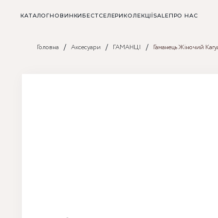
КАТАЛОГ
НОВИНКИ
БЕСТСЕЛЕРИ
КОЛЕКЦІЇ
SALE
ПРО НАС
/
/
/
Головна
Аксесуари
ГАМАНЦІ
Гаманець Жіночий Kary