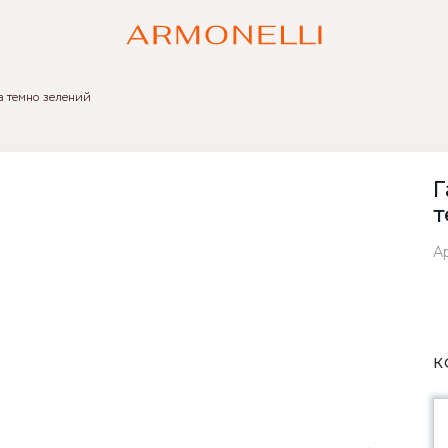
a темно зелений
Г
т
Ар
К