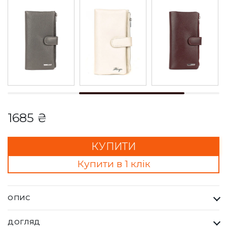
1685 ₴
КУПИТИ
Купити в 1 клік
ОПИС
Гаманець Жіночий Karya червоний з чорним. Одна з
ДОГЛЯД
найбільших фабрик Туреччини KARYA, вироби даного бренду